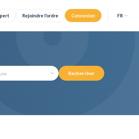
pert
Rejoindre l’ordre
Connexion
FR
NL
FR
Rechercher