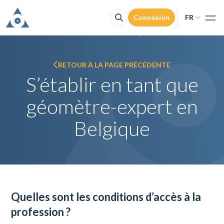
Connexion
FR
Acc
NL
O
Accès à la
FR
F
RETOUR À LA PAGE PRÉCÉDENTE
Con
S’établir en tant que
Je cherche un 
géomètre-expert en
Belgique
Quelles sont les conditions d’accès à la
profession ?