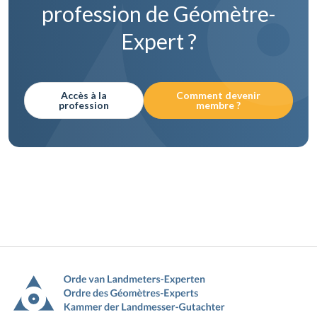
profession de Géomètre-
Expert ?
Accès à la
Comment devenir
profession
membre ?
Pied
de
page