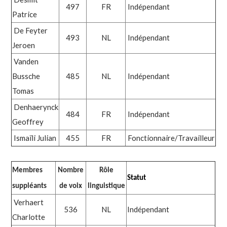
497
FR
Indépendant
Patrice
De Feyter
493
NL
Indépendant
Jeroen
Vanden
Bussche
485
NL
Indépendant
Tomas
Denhaerynck
484
FR
Indépendant
Geoffrey
Is
maïli Julian
455
FR
Fonctionnaire/Travailleur
Membres
Nombre
Rôle
Statut
suppléants
de voix
linguistique
Verhaert
536
NL
Indépendant
Charlotte