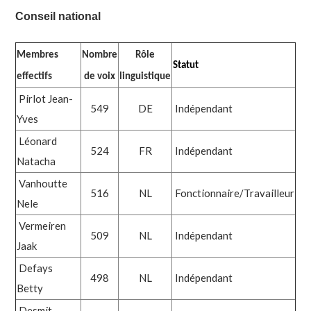
Conseil national
Membres
Nombre
Rôle
Statut
effectifs
de voix
linguistique
Pirlot Jean-
549
DE
Indépendant
Yves
Léonard
524
FR
Indépendant
Natacha
Vanhoutte
516
NL
Fonctionnaire/Travailleur
Nele
Vermeiren
509
NL
Indépendant
Jaak
Defays
498
NL
Indépendant
Betty
Desmit